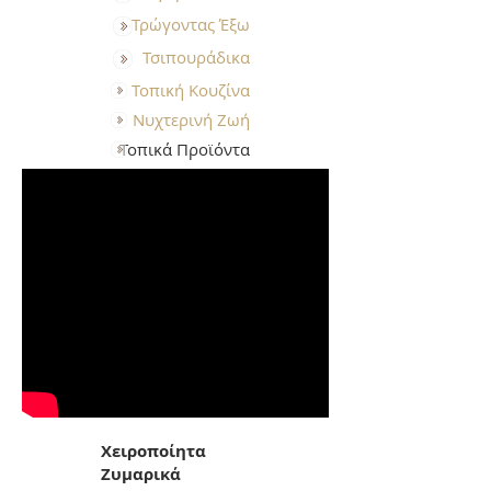
Τρώγοντας Έξω
Τσιπουράδικα
Τοπική Κουζίνα
Νυχτερινή Ζωή
Τοπικά Προϊόντα
Χειροποίητα
Ζυμαρικά