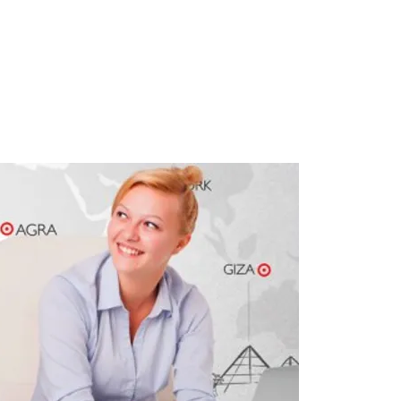
tel
Protessilaos Hotel
Δραστηριότητες
Νέα Αγχίαλος
Check In