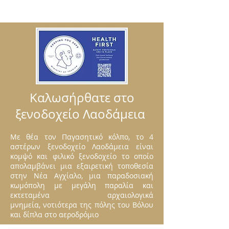
Καλωσήρθατε στο
ξενοδοχείο Λαοδάμεια
Με θέα τον Παγασητικό κόλπο, το 4
αστέρων ξενοδοχείο Λαοδάμεια είναι
κομψό και φιλικό ξενοδοχείο το οποίο
απολαμβάνει μια εξαιρετική τοποθεσία
στην Νέα Αγχίαλο,
μια παραδοσιακή
κωμόπολη με μεγάλη παραλία και
εκτεταμένα αρχαιολογικά
μνημεία,
νοτιότερα της πόλης του Βόλου
και δίπλα στο αεροδρόμιο