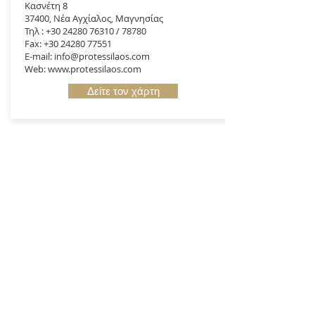
Κασνέτη 8
37400, Νέα Αγχίαλος, Μαγνησίας
Τηλ : +30 24280 76310 / 78780
Fax: +30 24280 77551
E-mail: info@protessilaos.com
Web: www.protessilaos.com
Δείτε τον χάρτη
Επικοινωνία
Διέυθυνση
Κασνέτη 8
37400 Νέα Αγχίαλος Μαγνησίας
Email:
info@protessilaos.com
Tηλ:
+30 24280 78780
Fax:
+30 24280 77551