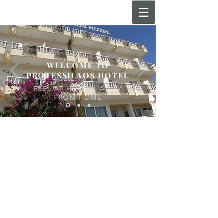
WELCOME TO
PROTESSILAOS HOTEL
FEEL AT HOME... AWAY
FROM HOME